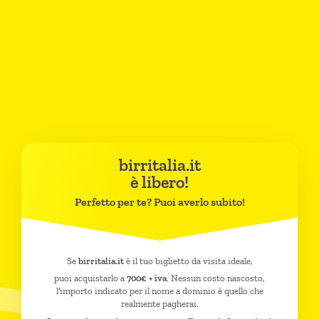
birritalia.it
è libero!
Perfetto per te? Puoi averlo subito!
Se
birritalia.it
è il tuo biglietto da visita ideale,
puoi acquistarlo a
700€ + iva
. Nessun costo nascosto,
l'importo indicato per il nome a dominio è quello che
realmente pagherai.